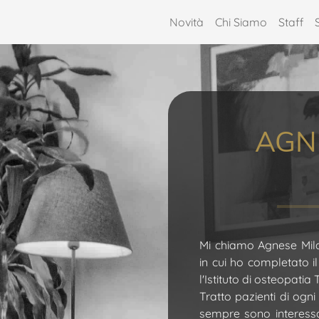
Novità
Chi Siamo
Staff
AGN
Mi chiamo Agnese Mila
in cui ho completato i
l'Istituto di osteopatia
Tratto pazienti di ogni
sempre sono interessa