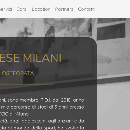
Servizi
Corsi
Location
Partners
Contatti
ESE MILANI
OSTEOPATA
ni, sono membro R.O.I. dal 2018, anno
l mio percorso di studi di 5 anni presso
 TCIO di Milano.
 età, dagli adolescenti agli anziani e da
ta al mondo dello sport, ho svolto la